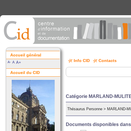
Accueil général
Info CID
Contacts
A-
A
A+
Accueil du CID
Catégorie MARLAND-MULITEL
Thésaurus Personne
>
MARLAND-MUL
Documents disponibles dans c