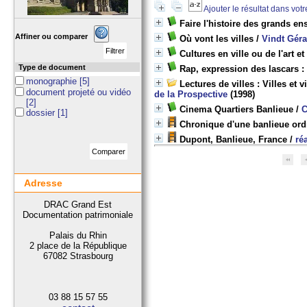
Ajouter le résultat dans vot
Faire l'histoire des grands e
Affiner ou comparer
Où vont les villes
/
Vindt Gér
Cultures en ville ou de l'art et
Type de document
Rap, expression des lascars : 
monographie
[5]
Lectures de villes : Villes et v
document projeté ou vidéo
de la Prospective
(1998)
[2]
Cinema Quartiers Banlieue
/
C
dossier
[1]
Chronique d'une banlieue ord
Dupont, Banlieue, France
/
ré
Adresse
DRAC Grand Est
Documentation patrimoniale
Palais du Rhin
2 place de la République
67082 Strasbourg
03 88 15 57 55