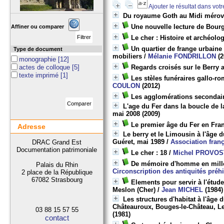
Ajouter le résultat dans vot
Du royaume Goth au Midi mérov
Une nouvelle lecture de Bou
Affiner ou comparer
Le cher : Histoire et archéolo
Un quartier de frange urbaine 
Type de document
mobiliers
/
Mélanie FONDRILLON
(2
monographie
[12]
actes de colloque
[5]
Regards croisés sur le Berry an
texte imprimé
[1]
Les stèles funéraires gallo-ro
COULON
(2012)
Les agglomérations secondai
L'age du Fer dans la boucle de l
mai 2008
(2009)
Le premier âge du Fer en Fran
Adresse
Le berry et le Limousin à l'âge d
Guéret, mai 1989
/
Association franç
DRAC Grand Est
Documentation patrimoniale
Le cher : 18
/
Michel PROVOS
De mémoire d'homme en millén
Palais du Rhin
Circonscription des antiquités préh
2 place de la République
67082 Strasbourg
Elements pour servir à l'étu
Meslon (Cher)
/
Jean MICHEL
(1984)
Les structures d'habitat à l'âge 
Châteauroux, Bouges-le-Château, Le
03 88 15 57 55
(1981)
contact