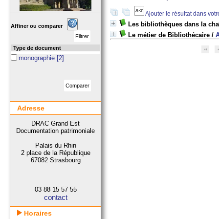
Ajouter le résultat dans vot
Les bibliothèques dans la cha
Affiner ou comparer
Le métier de Bibliothécaire
/
A
Type de document
monographie
[2]
Adresse
DRAC Grand Est
Documentation patrimoniale
Palais du Rhin
2 place de la République
67082 Strasbourg
03 88 15 57 55
contact
Horaires