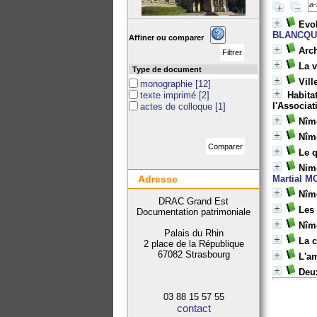
Evol
BLANCQU
Affiner ou comparer
Arch
La v
Type de document
Vill
monographie
[12]
texte imprimé
[2]
Habita
l'Associat
actes de colloque
[1]
Nîme
Nîm
Le q
Nime
Adresse
Martial 
Nîme
DRAC Grand Est
Les 
Documentation patrimoniale
Nîm
Palais du Rhin
La 
2 place de la République
67082 Strasbourg
L'a
Deu
03 88 15 57 55
contact