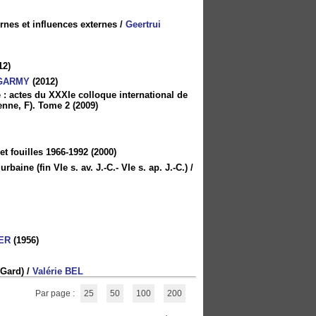
rnes et influences externes
/
Geertrui
12)
 GARMY
(2012)
 : actes du XXXIe colloque international de
ienne, F). Tome 2
(2009)
et fouilles 1966-1992
(2000)
ine (fin VIe s. av. J.-C.- VIe s. ap. J.-C.)
/
LER
(1956)
(Gard)
/
Valérie BEL
Par page :
25
50
100
200