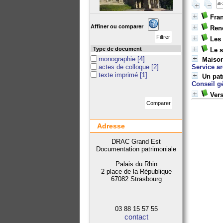
Fran
Affiner ou comparer
Ren
Les 
Type de document
Le s
monographie
[4]
Maison
actes de colloque
[2]
Service a
texte imprimé
[1]
Un pat
Conseil g
Vers
Adresse
DRAC Grand Est
Documentation patrimoniale
Palais du Rhin
2 place de la République
67082 Strasbourg
03 88 15 57 55
contact