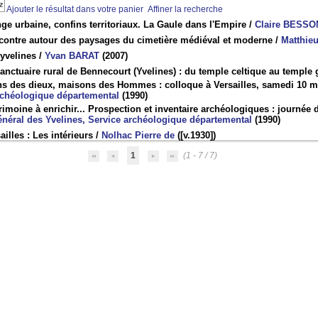
Ajouter le résultat dans votre panier
Affiner la recherche
ge urbaine, confins territoriaux. La Gaule dans l'Empire
/
Claire BESSO
contre autour des paysages du cimetière médiéval et moderne
/
Matthie
yvelines
/
Yvan BARAT
(2007)
anctuaire rural de Bennecourt (Yvelines) : du temple celtique au temple
s des dieux, maisons des Hommes : colloque à Versailles, samedi 10 m
rchéologique départemental
(1990)
rimoine à enrichir... Prospection et inventaire archéologiques : journée
énéral des Yvelines, Service archéologique départemental
(1990)
ailles : Les intérieurs
/
Nolhac Pierre de
([v.1930])
1
(1 - 7 / 7)