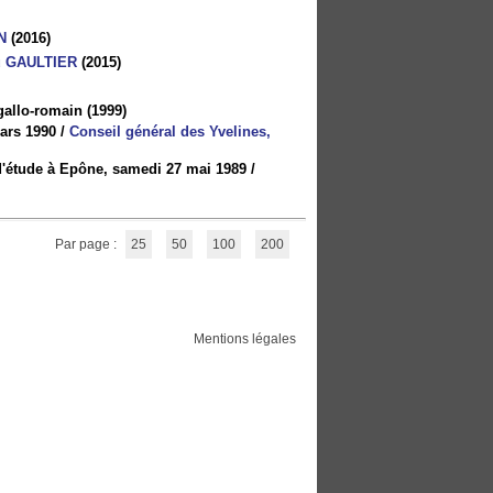
N
(2016)
u GAULTIER
(2015)
 gallo-romain
(1999)
ars 1990
/
Conseil général des Yvelines,
 d'étude à Epône, samedi 27 mai 1989
/
Par page :
25
50
100
200
Mentions légales