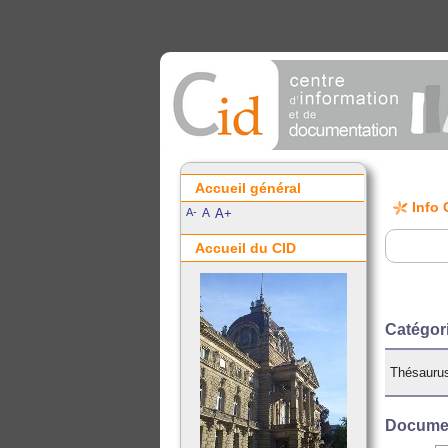
Accueil général
Info 
A-
A
A+
Accueil du CID
Catégor
Thésauru
Documen