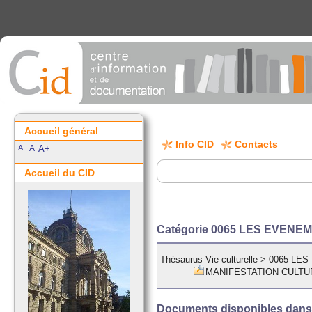
Accueil général
Info CID
Contacts
A-
A
A+
Accueil du CID
Catégorie 0065 LES EVEN
Thésaurus Vie culturelle
>
0065 LE
MANIFESTATION CULTU
Documents disponibles dans c