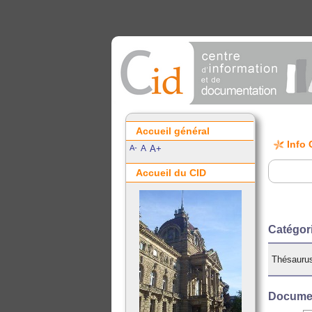
Accueil général
Info 
A-
A
A+
Accueil du CID
Catégor
Thésauru
Documen