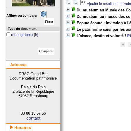
Ajouter le résultat dans vot
Du muséum au Musée des Conflu
Affiner ou comparer
Du muséum au musée des conf
Ecoute écoute : Invitation à l
Type de document
Le patrimoine saisi par les as
monographie
[5]
L'alsace, destin et volonté
/
P
Adresse
DRAC Grand Est
Documentation patrimoniale
Palais du Rhin
2 place de la République
67082 Strasbourg
03 88 15 57 55
contact
Horaires