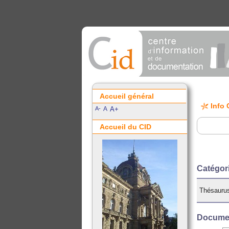
Accueil général
Info 
A-
A
A+
Accueil du CID
Catégo
Thésauru
Documen