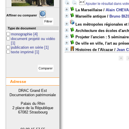
Ajouter le résultat dans vot
La Marseillaise
/
Alain CHEVA
Affiner ou comparer
Marseille antique
/
Bruno BIZ
Les métropoles régionales et 
Type de document
Architecture des écoles d'arch
monographie
[4]
Projeter l'ancien : 5 séminair
document projeté ou vidéo
[1]
De ville en ville, l'art au prése
publication en série
[1]
Histoires de l'Alcazar
/
Jean C
texte imprimé
[1]
Adresse
DRAC Grand Est
Documentation patrimoniale
Palais du Rhin
2 place de la République
67082 Strasbourg