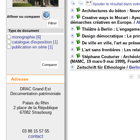
Ajouter le résultat dans vot
Architectures du béton : Nouv
Affiner ou comparer
Creative ways to Mozart : Aye
démarches créatives en Europe.
/
A
Théâtre à Berlin : L'engagemen
Type de document
Design démocratique : Le pri
monographie
[6]
catalogue d'exposition
[1]
De ville en ville, l'art au prése
publication en série
[1]
L'art sans frontières : Les rela
Stéphane Couturier : Archéolo
(MAMC, 19 mars-9 mai 1999), Frank
Zeitschrift für Ethnologie
/
Berli
Adresse
DRAC Grand Est
Documentation patrimoniale
Palais du Rhin
2 place de la République
67082 Strasbourg
03 88 15 57 55
contact