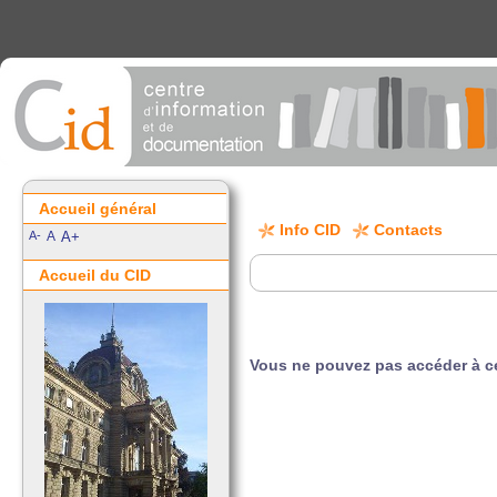
Accueil général
Info CID
Contacts
A-
A
A+
Accueil du CID
Vous ne pouvez pas accéder à ce