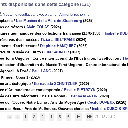
ts disponibles dans cette catégorie (
131
)
Ajouter le résultat dans votre panier
Affiner la recherche
plastie
/
Les Musées de la Ville de Strasbourg
(2025)
ns de trésors
/
Alain COLAS
(2024)
tures germaniques des collections françaises (1370-1550)
/
Isabelle D
 réserves des musées
/
Tiziana BELTRAME
(2024)
ments d'architecture
/
Delphine HANQUIEZ
(2023)
rets du Musée de l'Auto
/
Elia SAUNIER
(2023)
e Tomi Ungerer - Centre international de l'Illustration, la collection
/
Th
ollection d'illustration du Musée Tomi Ungerer - Centre international de l'
ignorelli à Doré
/
Paul LANG
(2021)
 Klinger, Opus 1
(2020)
ée archéologique
/
Bernadette SCHNITZLER
(2020)
ée d'Art moderne et contemporain
/
Estelle PIETRZYK
(2020)
e des Arts décoratifs : Palais Rohan
/
Etienne MARTIN
(2020)
ée de l'Oeuvre Notre-Dame : Arts du Moyen Age
/
Cécile DUPEUX
(2020)
ée des Beaux-Arts de Mulhouse. Oeuvres choisies
/
Isabelle DUBOIS-B
1
2
3
4
5
6
(1 - 15 / 131)