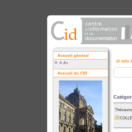
Accueil général
Info 
A-
A
A+
Accueil du CID
Catégo
Thésaurus
COLLE