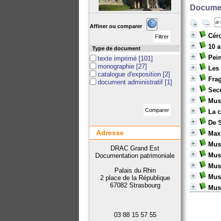
Documen
Affiner ou comparer
Céro
10 a
Type de document
Pein
texte imprimé
[101]
monographie
[27]
Les
catalogue d'exposition
[2]
Frag
document administratif
[1]
Sec
Musé
La c
De S
Adresse
Max
Mus
DRAC Grand Est
Mus
Documentation patrimoniale
Musé
Palais du Rhin
Mus
2 place de la République
67082 Strasbourg
Mus
03 88 15 57 55