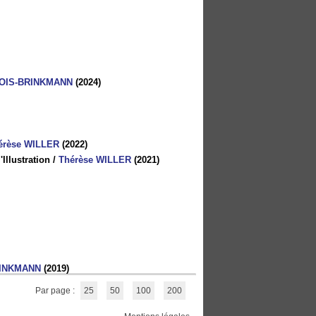
UBOIS-BRINKMANN
(2024)
érèse WILLER
(2022)
Illustration
/
Thérèse WILLER
(2021)
RINKMANN
(2019)
Par page :
25
50
100
200