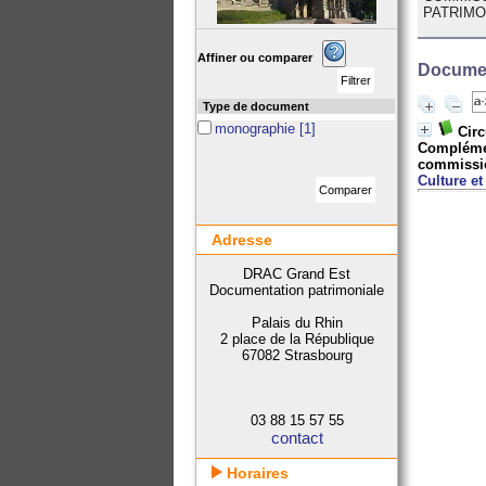
PATRIMO
Affiner ou comparer
Documen
Type de document
monographie
[1]
Circ
Complément
commission
Culture et
Adresse
DRAC Grand Est
Documentation patrimoniale
Palais du Rhin
2 place de la République
67082 Strasbourg
03 88 15 57 55
contact
Horaires