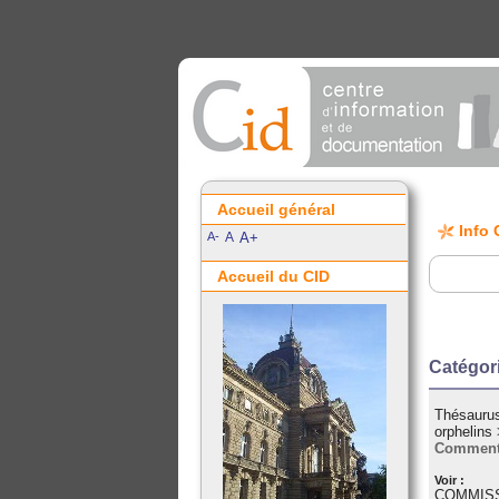
Accueil général
Info 
A-
A
A+
Accueil du CID
Catégo
Thésaurus
orphelins
Commenta
Voir :
COMMISS