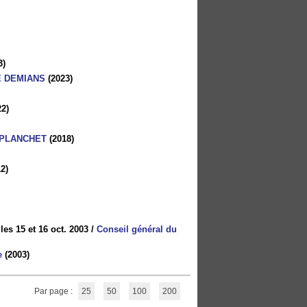
3)
NE DEMIANS
(2023)
2)
 PLANCHET
(2018)
2)
 les 15 et 16 oct. 2003
/
Conseil général du
e
(2003)
Par page :
25
50
100
200