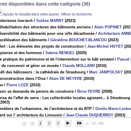
ts disponibles dans cette catégorie (
36
)
Ajouter le résultat dans votre panier
Affiner la recherche
itectures low-tech
/
Solène MARRY
(2023)
éhabilitation des structures des bâtiments anciens
/
Alain POPINET
(202
éversibilité des bâtiments pour une ville décarbonée
/
Architecture AN
urélévation des bâtiments
/
Géraldine BOUCHET-BLANCOU
(2023)
ert : Les éléments des projets de construction
/
Jean-Michel HOYET
(202
 pierres et des hommes
/
Sabine BENGEL
(2020)
 pratique du patrimoine et de l'intervention sur le bâti existant
/
Pascal
t de concevoir et gérer un musée
/
Claude MOLLARD
(2016)
éfi des bâtisseurs : la cathédrale de Strasbourg
/
Marc JAMPOLSKY
(201
econstruction dans l'Oise
/
Alain DE MEYERE
(2010)
ne
/
Pierre LOZE
(2010)
ssir sa demande de permis de construire
/
Brice FEVRE
(2008)
rise de l'effet de serre : Les collectivités locales agissent... à Strasbourg
2003)
métiers de l'urbanisme, de l'architecture et du BTP
/
Giniès Marie-Lorèn
rd sur l' architecture du Limousin
/
Jean-Claude DUQUERROY
(2003)
1
2
3
(1 - 15 / 36)