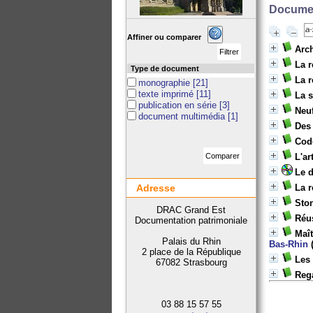
Documen
Affiner ou comparer
Arch
La r
Type de document
La r
monographie
[21]
texte imprimé
[11]
La s
publication en série
[3]
Neuf
document multimédia
[1]
Des
Code
L'ar
Le d
Adresse
La r
Sto
DRAC Grand Est
Réu
Documentation patrimoniale
Maît
Palais du Rhin
Bas-Rhin
(
2 place de la République
Les 
67082 Strasbourg
Rega
03 88 15 57 55