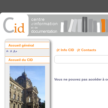
Accueil général
Info CID
Contacts
A-
A
A+
Accueil du CID
Vous ne pouvez pas accéder à ce