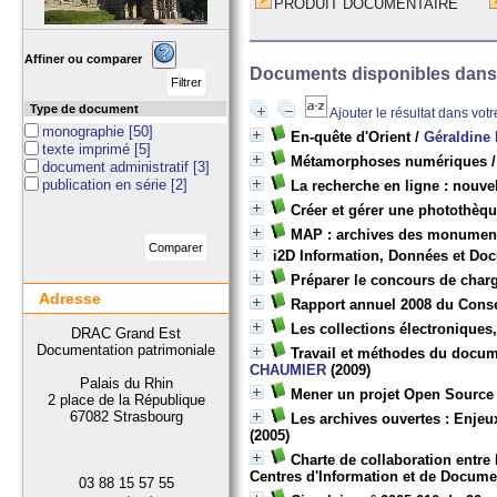
PRODUIT DOCUMENTAIRE
Affiner ou comparer
Documents disponibles dans c
Type de document
Ajouter le résultat dans vot
monographie
[50]
En-quête d'Orient
/
Géraldin
texte imprimé
[5]
Métamorphoses numériques
document administratif
[3]
publication en série
[2]
La recherche en ligne : nouve
Créer et gérer une photothèq
MAP : archives des monuments
i2D Information, Données et Doc
Préparer le concours de char
Adresse
Rapport annuel 2008 du Consei
Les collections électroniques
DRAC Grand Est
Documentation patrimoniale
Travail et méthodes du docume
CHAUMIER
(2009)
Palais du Rhin
Mener un projet Open Source 
2 place de la République
67082 Strasbourg
Les archives ouvertes : Enjeu
(2005)
Charte de collaboration entre 
Centres d'Information et de Docum
03 88 15 57 55