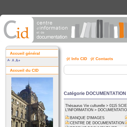
Accueil général
Info CID
Contacts
A-
A
A+
Accueil du CID
Catégorie DOCUMENTATION
Thésaurus Vie culturelle
>
0115 SC
L'INFORMATION
>
DOCUMENTATI
BANQUE D'IMAGES
CENTRE DE DOCUMENTATION