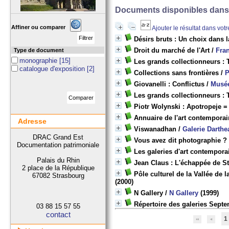
Documents disponibles dans c
Affiner ou comparer
Ajouter le résultat dans vot
Désirs bruts : Un choix dans 
Droit du marché de l'Art
/
Fra
Type de document
monographie
[15]
Les grands collectionneurs : T
catalogue d'exposition
[2]
Collections sans frontières
/
P
Giovanelli : Conflictus
/
Musée
Les grands collectionneurs : 
Piotr Wolynski : Apotropeje =
Annuaire de l'art contemporai
Adresse
Viswanadhan
/
Galerie Darthe
DRAC Grand Est
Vous avez dit photographie ? 
Documentation patrimoniale
Les galeries d'art contempora
Palais du Rhin
Jean Claus : L'échappée de S
2 place de la République
Pôle culturel de la Vallée de 
67082 Strasbourg
(2000)
N Gallery
/
N Gallery
(1999)
Répertoire des galeries Sept
03 88 15 57 55
contact
1