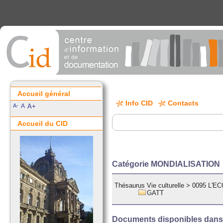
Accueil général
Info CID
Contacts
A-
A
A+
Accueil du CID
Catégorie MONDIALISATION
Thésaurus Vie culturelle
>
0095 L'E
GATT
Documents disponibles dans c