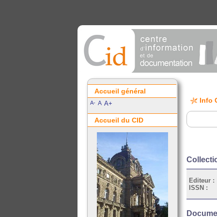
Accueil général
Info 
A-
A
A+
Accueil du CID
Collect
Editeur :
ISSN :
Document