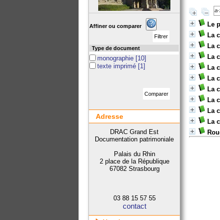
Le 
Affiner ou comparer
La c
La 
Type de document
La 
monographie
[10]
texte imprimé
[1]
La 
La 
La c
La 
La 
Adresse
La c
DRAC Grand Est
Rou
Documentation patrimoniale
Palais du Rhin
2 place de la République
67082 Strasbourg
03 88 15 57 55
contact