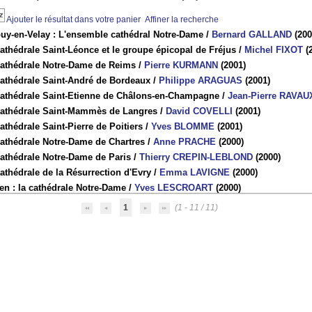
Ajouter le résultat dans votre panier
Affiner la recherche
puy-en-Velay : L'ensemble cathédral Notre-Dame
/
Bernard GALLAND
(200
athédrale Saint-Léonce et le groupe épicopal de Fréjus
/
Michel FIXOT
(
cathédrale Notre-Dame de Reims
/
Pierre KURMANN
(2001)
cathédrale Saint-André de Bordeaux
/
Philippe ARAGUAS
(2001)
cathédrale Saint-Etienne de Châlons-en-Champagne
/
Jean-Pierre RAVAU
cathédrale Saint-Mammès de Langres
/
David COVELLI
(2001)
athédrale Saint-Pierre de Poitiers
/
Yves BLOMME
(2001)
cathédrale Notre-Dame de Chartres
/
Anne PRACHE
(2000)
cathédrale Notre-Dame de Paris
/
Thierry CREPIN-LEBLOND
(2000)
athédrale de la Résurrection d'Evry
/
Emma LAVIGNE
(2000)
en : la cathédrale Notre-Dame
/
Yves LESCROART
(2000)
1
(1 - 11 / 11)