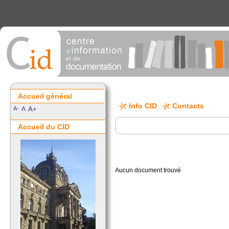
Accueil général
Info CID
Contacts
A-
A
A+
Accueil du CID
Aucun document trouvé