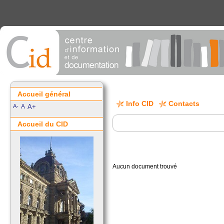
Accueil général
Info CID
Contacts
A-
A
A+
Accueil du CID
Aucun document trouvé