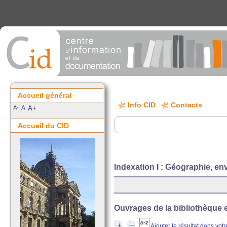
Accueil général
Info CID
Contacts
A-
A
A+
Accueil du CID
Indexation I : Géographie, e
Ouvrages de la bibliothèque e
Ajouter le résultat dans vot