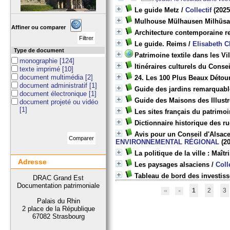
Le guide Metz
/
Collectif
(2025
Mulhouse Mülhausen Milhüsa. 
Affiner ou comparer
Architecture contemporaine 
Le guide. Reims
/
Elisabeth 
Type de document
Patrimoine textile dans les Vil
monographie
[124]
Itinéraires culturels du Cons
texte imprimé
[10]
document multimédia
[2]
24. Les 100 Plus Beaux Détou
document administratif
[1]
Guide des jardins remarquabl
document électronique
[1]
Guide des Maisons des Illust
document projeté ou vidéo
[1]
Les sites français du patrimo
Dictionnaire historique des r
Avis pour un Conseil d'Alsac
ENVIRONNEMENTAL RÉGIONAL
(20
La politique de la ville : Maîtr
Adresse
Les paysages alsaciens
/
Coll
Tableau de bord des investiss
DRAC Grand Est
Documentation patrimoniale
1
2
3
Palais du Rhin
2 place de la République
67082 Strasbourg