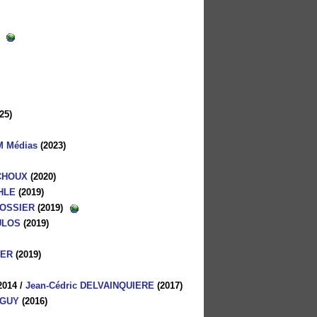
25)
M Médias
(2023)
NCHOUX
(2020)
THLE
(2019)
ROSSIER
(2019)
ULOS
(2019)
IER
(2019)
 2014
/
Jean-Cédric DELVAINQUIERE
(2017)
 GUY
(2016)