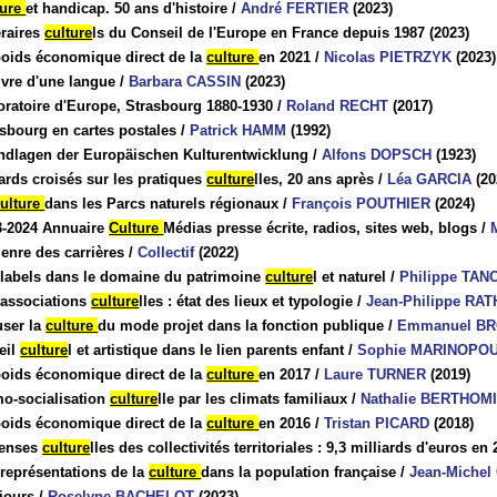
ture
et handicap. 50 ans d'histoire
/
André FERTIER
(2023)
éraires
culture
ls du Conseil de l'Europe en France depuis 1987
(2023)
poids économique direct de la
culture
en 2021
/
Nicolas PIETRZYK
(2023)
ivre d'une langue
/
Barbara CASSIN
(2023)
oratoire d'Europe, Strasbourg 1880-1930
/
Roland RECHT
(2017)
sbourg en cartes postales
/
Patrick HAMM
(1992)
ndlagen der Europäischen Kulturentwicklung
/
Alfons DOPSCH
(1923)
rds croisés sur les pratiques
culture
lles, 20 ans après
/
Léa GARCIA
(20
culture
dans les Parcs naturels régionaux
/
François POUTHIER
(2024)
3-2024 Annuaire
Culture
Médias presse écrite, radios, sites web, blogs
/
enre des carrières
/
Collectif
(2022)
 labels dans le domaine du patrimoine
culture
l et naturel
/
Philippe TA
 associations
culture
lles : état des lieux et typologie
/
Jean-Philippe RA
user la
culture
du mode projet dans la fonction publique
/
Emmanuel B
eil
culture
l et artistique dans le lien parents enfant
/
Sophie MARINOPO
poids économique direct de la
culture
en 2017
/
Laure TURNER
(2019)
mo-socialisation
culture
lle par les climats familiaux
/
Nathalie BERTHOM
poids économique direct de la
culture
en 2016
/
Tristan PICARD
(2018)
enses
culture
lles des collectivités territoriales : 9,3 milliards d'euros en
représentations de la
culture
dans la population française
/
Jean-Michel
jours
/
Roselyne BACHELOT
(2023)