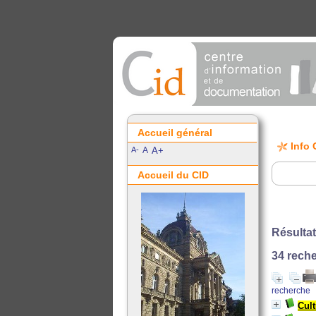
Accueil général
Info 
A-
A
A+
Accueil du CID
Résultat
34
reche
recherche
Cul