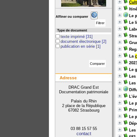
Cul
Itin
Le 
Affiner ou comparer
Le l
Lab
Type de document
Stra
texte imprimé
[31]
document électronique
[2]
Gru
publication en série
[1]
Rega
La
202
Le g
Les
Adresse
Les
DRAC Grand Est
Diff
Documentation patrimoniale
L'év
Palais du Rhin
Le 
2 place de la République
Pri
67082 Strasbourg
Le 
Dép
03 88 15 57 55
Les 
contact
682 