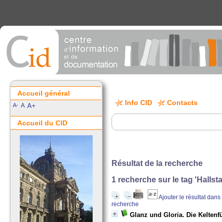
Accueil général
Info CID
Contacts
A-
A
A+
Accueil du CID
Résultat de la recherche
1
recherche sur le tag
'Hallsta
Ajouter le résultat dans
recherche
Glanz und Gloria. Die Keltenf