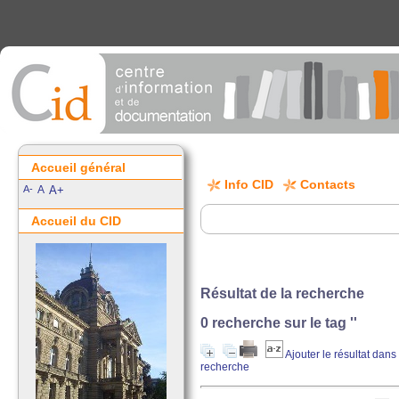
Accueil général
Info CID
Contacts
A-
A
A+
Accueil du CID
Résultat de la recherche
0
recherche sur le tag
''
Ajouter le résultat dans
recherche