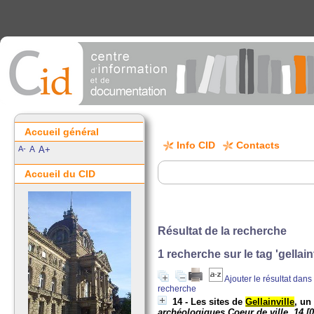
Accueil général
Info CID
Contacts
A-
A
A+
Accueil du CID
Résultat de la recherche
1
recherche sur le tag
'gellain
Ajouter le résultat dans
recherche
14 - Les sites de
Gellainville
, un
archéologiques Coeur de ville, 14 [0