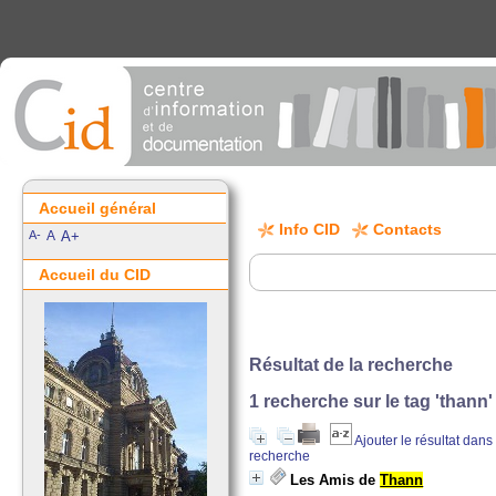
Accueil général
Info CID
Contacts
A-
A
A+
Accueil du CID
Résultat de la recherche
1
recherche sur le tag
'thann'
Ajouter le résultat dans
recherche
Les Amis de
Thann