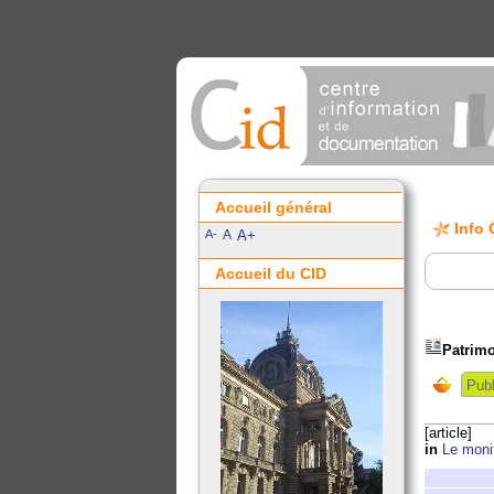
Accueil général
Info 
A-
A
A+
Accueil du CID
Patrimo
Publ
[article]
in
Le moni