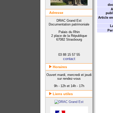
do
A
Adresse
publ
Article e
DRAC Grand Est
Documentation patrimoniale
L
Per
Palais du Rhin
2 place de la République
67082 Strasbourg
03 88 15 57 55
contact
Horaires
Ouvert mardi, mercredi et jeudi
sur rendez-vous
9h - 12h et 14h - 17h
Liens utiles