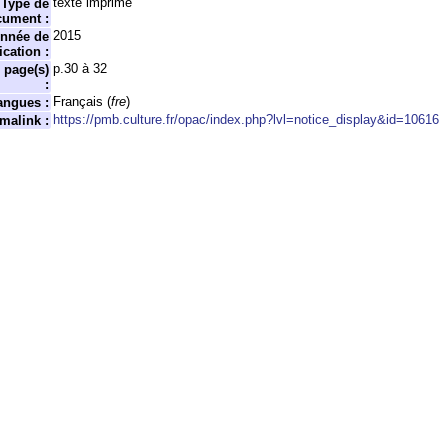
texte imprimé
Type de
cument :
2015
nnée de
ication :
p.30 à 32
n page(s)
:
Français (
fre
)
angues :
https://pmb.culture.fr/opac/index.php?lvl=notice_display&id=10616
malink :