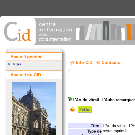
Accueil général
Info CID
Contacts
A-
A
A+
Accueil du CID
L'Art du vitrail. L'Aube remarquab
Public
Titre :
L'Art du vitrail. L
texte imprimé
Type de