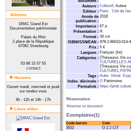
document :
Collectif
, Auteur
Auteurs :
Paris : Cité de l'a
Editeur :
Adresse
2018
Année de
publication :
DRAC Grand Est
67 p.
Importance :
Documentation patrimoniale
ill.
Présentation :
30 cm
Format :
Palais du Rhin
2 place de la République
978-2-86010-014-
ISBN/ISSN/EAN :
67082 Strasbourg
5 €
Prix :
Français (
fre
)
Langues :
[Thésaurus Vie cul
Catégories :
CULTURELLES:A
03 88 15 57 55
[Thésaurus Vie cul
contact
CULTUREL:PATR
Aube
Vitrail
Expo
Tags :
Horaires
O
Patrimoine
Index. décimale :
https://pmb.cultu
Permalink :
Ouvert mardi, mercredi et jeudi
sur rendez-vous
Réservation
9h - 12h et 14h - 17h
Réserver ce document
Liens utiles
Exemplaires(1)
Code-barres
Cote
3502
O 2.2 CIT