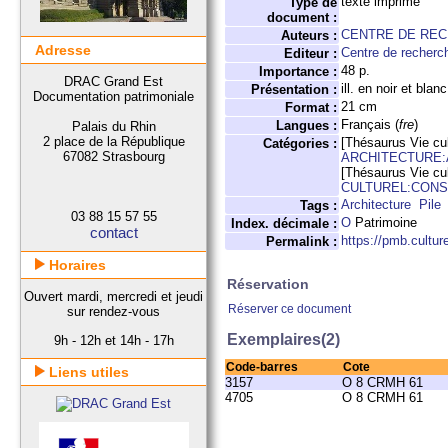
texte imprimé
Type de
document :
CENTRE DE RE
Auteurs :
Adresse
Centre de recherc
Editeur :
48 p.
Importance :
DRAC Grand Est
ill. en noir et blanc
Présentation :
Documentation patrimoniale
21 cm
Format :
Français (
fre
)
Langues :
Palais du Rhin
2 place de la République
[Thésaurus Vie cul
Catégories :
67082 Strasbourg
ARCHITECTURE
[Thésaurus Vie cul
CULTUREL:CONS
Architecture
Pile
Tags :
03 88 15 57 55
O
Patrimoine
Index. décimale :
contact
https://pmb.cultu
Permalink :
Horaires
Réservation
Ouvert mardi, mercredi et jeudi
Réserver ce document
sur rendez-vous
Exemplaires(2)
9h - 12h et 14h - 17h
Code-barres
Cote
Liens utiles
3157
O 8 CRMH 61
4705
O 8 CRMH 61