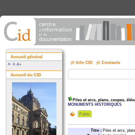
Accueil général
Info CID
Contacts
A-
A
A+
Accueil du CID
Piles et arcs, plans, coupes, éléva
MONUMENTS HISTORIQUES
Public
Titre :
Piles et arcs, plan