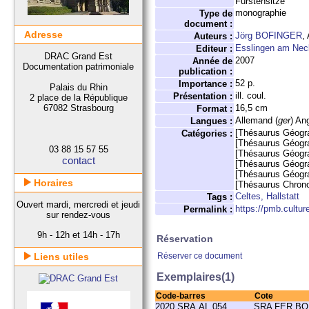
Fürstensitze
monographie
Type de
document :
Adresse
Jörg BOFINGER
,
Auteurs :
Esslingen am Neck
Editeur :
DRAC Grand Est
2007
Année de
Documentation patrimoniale
publication :
52 p.
Importance :
Palais du Rhin
ill. coul.
Présentation :
2 place de la République
67082 Strasbourg
16,5 cm
Format :
Allemand (
ger
) Ang
Langues :
[Thésaurus Géogr
Catégories :
[Thésaurus Géogr
03 88 15 57 55
[Thésaurus Géogr
contact
[Thésaurus Géogr
[Thésaurus Géogr
Horaires
[Thésaurus Chron
Celtes, Hallstatt
Tags :
Ouvert mardi, mercredi et jeudi
https://pmb.cultu
Permalink :
sur rendez-vous
9h - 12h et 14h - 17h
Réservation
Liens utiles
Réserver ce document
Exemplaires(1)
Code-barres
Cote
2020.SRA.AL.054
SRA FER BO