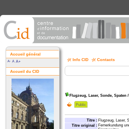
Accueil général
Info CID
Contacts
A-
A
A+
Accueil du CID
Flugzeug, Laser, Sonde, Spaten
Public
Titre :
Flugzeug, Laser, 
Fernerkundung und
Titre original :