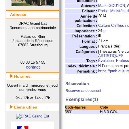
document :
Marie GOUYON
, 
Auteurs :
Paris : Ministère 
Editeur :
Adresse
2014
Année de
publication :
DRAC Grand Est
Culture Chiffres
nu
Collection :
Documentation patrimoniale
24 p.
Importance :
ill.
Présentation :
Palais du Rhin
2 place de la République
21 cm
Format :
67082 Strasbourg
Français (
fre
)
Langues :
[Thésaurus Vie cul
Catégories :
ARTISTIQUES
Évolution
Profess
Tags :
03 88 15 57 55
H
Formation et pro
Index. décimale :
contact
https://pmb.cultu
Permalink :
Horaires
Réservation
Ouvert mardi, mercredi et jeudi
sur rendez-vous
Réserver ce document
9h - 12h et 14h - 17h
Exemplaires(1)
Liens utiles
Code-barres
Cote
3801
H 3.0 GOU