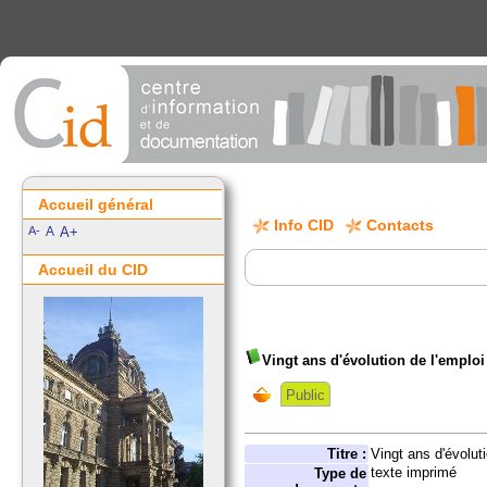
Accueil général
Info CID
Contacts
A-
A
A+
Accueil du CID
Vingt ans d'évolution de l'emploi
Public
Titre :
Vingt ans d'évolut
texte imprimé
Type de