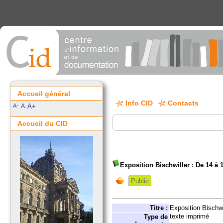
Accueil général
Info CID
Contacts
A-
A
A+
Accueil du CID
Exposition Bischwiller : De 14 à 
Public
Titre :
Exposition Bischw
texte imprimé
Type de