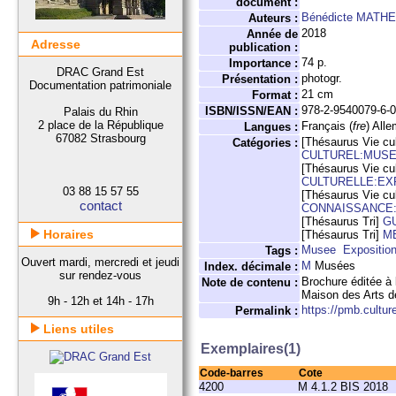
document :
Bénédicte MATH
Auteurs :
2018
Année de
Adresse
publication :
74 p.
Importance :
DRAC Grand Est
photogr.
Présentation :
Documentation patrimoniale
21 cm
Format :
978-2-9540079-6-
ISBN/ISSN/EAN :
Palais du Rhin
2 place de la République
Français (
fre
) All
Langues :
67082 Strasbourg
[Thésaurus Vie cul
Catégories :
CULTUREL:MUS
[Thésaurus Vie cul
CULTURELLE:EX
03 88 15 57 55
[Thésaurus Vie cul
contact
CONNAISSANCE:
[Thésaurus Tri]
G
Horaires
[Thésaurus Tri]
M
Musee
Expositio
Tags :
Ouvert mardi, mercredi et jeudi
M
Musées
Index. décimale :
sur rendez-vous
Brochure éditée à 
Note de contenu :
Maison des Arts d
9h - 12h et 14h - 17h
https://pmb.cultu
Permalink :
Liens utiles
Exemplaires(1)
Code-barres
Cote
4200
M 4.1.2 BIS 2018