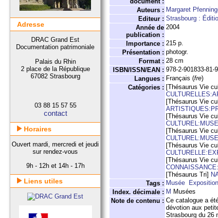
document :
Margaret Pfenning
Auteurs :
Strasbourg : Éditi
Editeur :
Adresse
2004
Année de
publication :
DRAC Grand Est
215 p.
Importance :
Documentation patrimoniale
photogr.
Présentation :
28 cm
Format :
Palais du Rhin
2 place de la République
978-2-901833-81-
ISBN/ISSN/EAN :
67082 Strasbourg
Français (
fre
)
Langues :
[Thésaurus Vie cul
Catégories :
CULTURELLES:A
[Thésaurus Vie cul
03 88 15 57 55
ARTISTIQUES:P
contact
[Thésaurus Vie cul
CULTUREL:MUS
Horaires
[Thésaurus Vie cul
CULTUREL:MUSE
Ouvert mardi, mercredi et jeudi
[Thésaurus Vie cul
sur rendez-vous
CULTURELLE:EX
[Thésaurus Vie cul
9h - 12h et 14h - 17h
CONNAISSANCE:
[Thésaurus Tri]
N
Liens utiles
Musée
Expositio
Tags :
M
Musées
Index. décimale :
Ce catalogue a été 
Note de contenu :
dévotion aux peti
Strasbourg du 26 