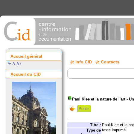
Accueil général
Info CID
Contacts
A-
A
A+
Accueil du CID
Paul Klee et la nature de l'art - 
Public
Titre :
Paul Klee et la na
texte imprimé
Type de