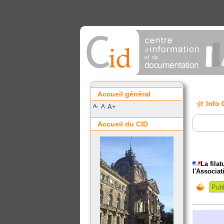
Accueil général
Info 
A-
A
A+
Accueil du CID
La fila
l'Associat
Publ