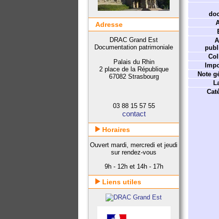
do
A
Adresse
DRAC Grand Est
A
Documentation patrimoniale
publ
Col
Palais du Rhin
Impo
2 place de la République
Note gé
67082 Strasbourg
L
Caté
03 88 15 57 55
contact
Horaires
Ouvert mardi, mercredi et jeudi
sur rendez-vous
9h - 12h et 14h - 17h
Liens utiles