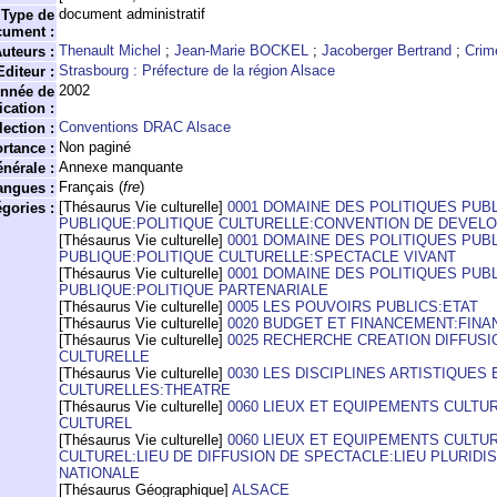
document administratif
Type de
cument :
Thenault Michel
;
Jean-Marie BOCKEL
;
Jacoberger Bertrand
;
Crim
uteurs :
Strasbourg : Préfecture de la région Alsace
Editeur :
2002
nnée de
ication :
Conventions DRAC Alsace
lection :
Non paginé
rtance :
Annexe manquante
nérale :
Français (
fre
)
angues :
[Thésaurus Vie culturelle]
0001 DOMAINE DES POLITIQUES PUB
gories :
PUBLIQUE:POLITIQUE CULTURELLE:CONVENTION DE DEVEL
[Thésaurus Vie culturelle]
0001 DOMAINE DES POLITIQUES PUB
PUBLIQUE:POLITIQUE CULTURELLE:SPECTACLE VIVANT
[Thésaurus Vie culturelle]
0001 DOMAINE DES POLITIQUES PUB
PUBLIQUE:POLITIQUE PARTENARIALE
[Thésaurus Vie culturelle]
0005 LES POUVOIRS PUBLICS:ETAT
[Thésaurus Vie culturelle]
0020 BUDGET ET FINANCEMENT:FIN
[Thésaurus Vie culturelle]
0025 RECHERCHE CREATION DIFFUSI
CULTURELLE
[Thésaurus Vie culturelle]
0030 LES DISCIPLINES ARTISTIQUES 
CULTURELLES:THEATRE
[Thésaurus Vie culturelle]
0060 LIEUX ET EQUIPEMENTS CULT
CULTUREL
[Thésaurus Vie culturelle]
0060 LIEUX ET EQUIPEMENTS CULT
CULTUREL:LIEU DE DIFFUSION DE SPECTACLE:LIEU PLURIDI
NATIONALE
[Thésaurus Géographique]
ALSACE