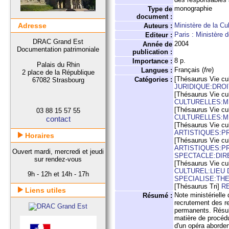
monographie
Type de
document :
Adresse
Ministère de la Cu
Auteurs :
Paris : Ministère 
Editeur :
DRAC Grand Est
2004
Année de
Documentation patrimoniale
publication :
8 p.
Importance :
Palais du Rhin
Français (
fre
)
Langues :
2 place de la République
[Thésaurus Vie cul
Catégories :
67082 Strasbourg
JURIDIQUE:DRO
[Thésaurus Vie cul
CULTURELLES:
[Thésaurus Vie cul
03 88 15 57 55
CULTURELLES:
contact
[Thésaurus Vie cul
ARTISTIQUES:P
Horaires
[Thésaurus Vie cul
ARTISTIQUES:P
Ouvert mardi, mercredi et jeudi
SPECTACLE:DIR
sur rendez-vous
[Thésaurus Vie cul
CULTUREL:LIEU 
9h - 12h et 14h - 17h
SPECIALISE:TH
[Thésaurus Tri]
R
Liens utiles
Note ministérielle
Résumé :
recrutement des re
permanents. Résul
matière de procédu
d'un opéra aborden