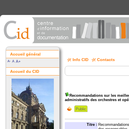
Accueil général
Info CID
Contacts
A-
A
A+
Accueil du CID
Recommandations sur les meilleu
administratifs des orchestres et op
Public
Titre :
Recommandations s
des responsables a