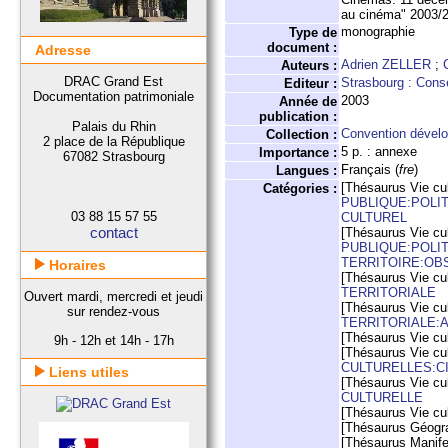
au cinéma" 2003/
monographie
Type de
document :
Adresse
Adrien ZELLER
;
Auteurs :
DRAC Grand Est
Strasbourg : Conse
Editeur :
Documentation patrimoniale
2003
Année de
publication :
Palais du Rhin
Convention dévelo
Collection :
2 place de la République
5 p. : annexe
Importance :
67082 Strasbourg
Français (
fre
)
Langues :
[Thésaurus Vie cul
Catégories :
PUBLIQUE:POLI
03 88 15 57 55
CULTUREL
contact
[Thésaurus Vie cul
PUBLIQUE:POLI
TERRITOIRE:OB
Horaires
[Thésaurus Vie cul
TERRITORIALE
Ouvert mardi, mercredi et jeudi
[Thésaurus Vie cul
sur rendez-vous
TERRITORIALE:
[Thésaurus Vie cul
9h - 12h et 14h - 17h
[Thésaurus Vie cul
CULTURELLES:C
Liens utiles
[Thésaurus Vie cul
CULTURELLE
[Thésaurus Vie cul
[Thésaurus Géogr
[Thésaurus Manife