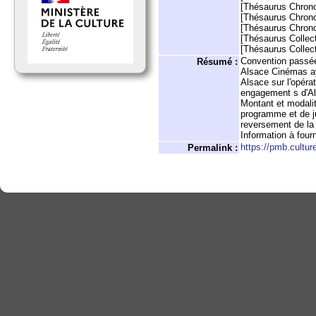
[Thésaurus Chron
[Thésaurus Chron
[Thésaurus Chron
[Thésaurus Collect
[Thésaurus Collect
Convention passée 
Résumé :
Alsace Cinémas aya
Alsace sur l'opéra
engagement s d'Als
Montant et modalit
programme et de ju
reversement de la 
Information à fourn
https://pmb.cultur
Permalink :