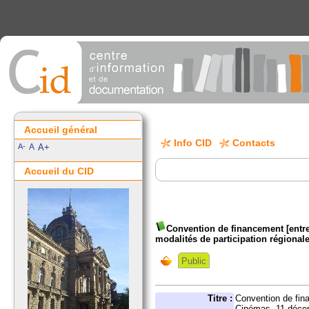
Accueil général
Info CID
Contacts
A-
A
A+
Accueil du CID
Convention de financement [entre
modalités de participation régional
Public
Titre :
Convention de fina
Cinémas. 11 décemb