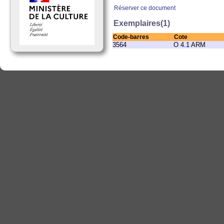
Réserver ce document
Exemplaires(1)
Code-barres
Cote
3564
O 4.1 ARM