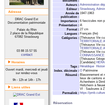
document :
Administration dé
Auteurs :
Strasbourg, Admin
Editeur :
Adresse
1947-1963
Année de
publication :
DRAC Grand Est
6 fascicules non 
Importance :
Documentation patrimoniale
ill.
Présentation :
27 cm
Format :
Palais du Rhin
2 place de la République
Français (
fre
)
Langues :
67082 Strasbourg
[Thésaurus Vie cul
Catégories :
TERRITORIALE:
[Thésaurus Vie cul
TERRITORIALE:
03 88 15 57 55
[Thésaurus Vie cul
contact
CONNAISSANCE:
[Thésaurus Géogr
Horaires
[Candidats]
HERA
Héraldique
Histoi
Tags :
Ouvert mardi, mercredi et jeudi
O
Patrimoine
Index. décimale :
sur rendez-vous
Blasonnement et r
Résumé :
lieux de cantons e
9h - 12h et 14h - 17h
Achenheim à Dimbst
Holtzheim à Neuwil
Liens utiles
VI : Saulxures à 
https://pmb.cultur
Permalink :
Réservation