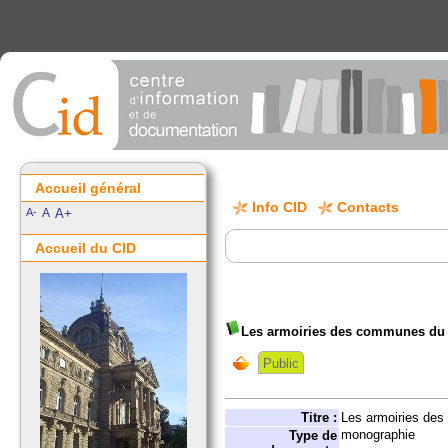
Accueil général
Info CID
Contacts
A-
A
A+
Accueil du CID
Les armoiries des communes du
Public
Titre :
Les armoiries de
monographie
Type de