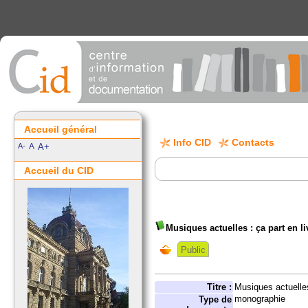
Accueil général
Info CID
Contacts
A-
A
A+
Accueil du CID
Musiques actuelles : ça part en l
Public
Titre :
Musiques actuelles
monographie
Type de