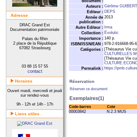
document :
Gérôme GUIBER
Auteurs :
DEPS
Editeur :
Adresse
2013
Année de
publication :
DRAC Grand Est
Irma
Autre Editeur :
Documentation patrimoniale
Évolutic
Collection :
140 p.
Importance :
Palais du Rhin
2 place de la République
978-2-916668-95-
ISBN/ISSN/EAN :
67082 Strasbourg
[Thésaurus Vie cul
Catégories :
CULTURELLES:M
[Thésaurus Vie cul
CULTURE:ECONO
03 88 15 57 55
https://pmb.cultur
Permalink :
contact
Horaires
Réservation
Réserver ce document
Ouvert mardi, mercredi et jeudi
sur rendez-vous
Exemplaires(1)
9h - 12h et 14h - 17h
Code-barres
Cote
00003842
N.2.3 MUS
Liens utiles