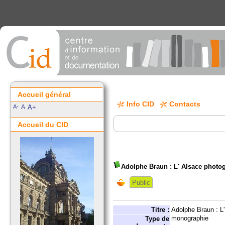
Accueil général
Info CID
Contacts
A-
A
A+
Accueil du CID
Adolphe Braun : L' Alsace photo
Public
Titre :
Adolphe Braun : L
monographie
Type de