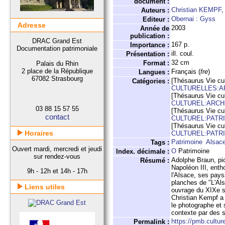
document :
Christian KEMPF
,
Auteurs :
Obernai : Gyss
Editeur :
Adresse
2003
Année de
publication :
DRAC Grand Est
167 p.
Importance :
Documentation patrimoniale
ill. coul.
Présentation :
32 cm
Format :
Palais du Rhin
2 place de la République
Français (
fre
)
Langues :
67082 Strasbourg
[Thésaurus Vie cul
Catégories :
CULTURELLES:A
[Thésaurus Vie cul
CULTUREL:ARCH
03 88 15 57 55
[Thésaurus Vie cul
contact
CULTUREL:PATR
[Thésaurus Vie cul
Horaires
CULTUREL:PATR
Patrimoine
Alsac
Tags :
Ouvert mardi, mercredi et jeudi
O
Patrimoine
Index. décimale :
sur rendez-vous
Adolphe Braun, pio
Résumé :
Napoléon III, enth
9h - 12h et 14h - 17h
l'Alsace, ses pay
planches de "L'Als
Liens utiles
ouvrage du XIXe si
Christian Kempf a 
le photographe et
contexte par des sp
https://pmb.cultur
Permalink :