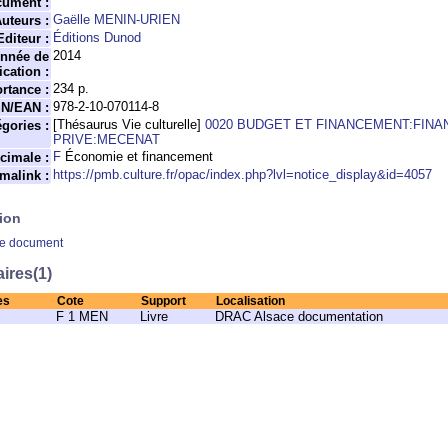
cument :
Gaëlle MENIN-URIEN
uteurs :
Éditions Dunod
Editeur :
2014
nnée de
ication :
234 p.
rtance :
978-2-10-070114-8
SN/EAN :
[Thésaurus Vie culturelle]
0020 BUDGET ET FINANCEMENT:FIN
gories :
PRIVE:MECENAT
F
Économie et financement
cimale :
https://pmb.culture.fr/opac/index.php?lvl=notice_display&id=4057
malink :
ion
ce document
ires(1)
es
Cote
Support
Localisation
F 1 MEN
Livre
DRAC Alsace documentation