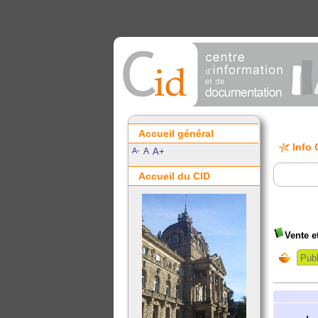
Accueil général
Info 
A-
A
A+
Accueil du CID
Vente e
Publ