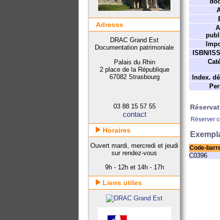
do
A
Adresse
A
publ
DRAC Grand Est
Impo
Documentation patrimoniale
ISBN/IS
Caté
Palais du Rhin
2 place de la République
67082 Strasbourg
Index. dé
Per
03 88 15 57 55
Réservat
contact
Réserver 
Horaires
Exempla
Ouvert mardi, mercredi et jeudi
Code-barr
sur rendez-vous
C0396
9h - 12h et 14h - 17h
Liens utiles