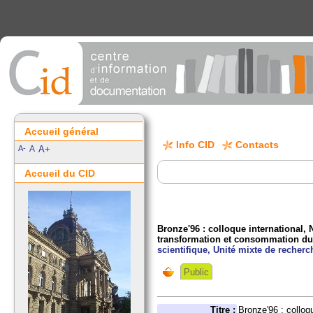
Accueil général
Info CID
Contacts
A-
A
A+
Accueil du CID
Bronze'96 : colloque international, N
transformation et consommation du 
scientifique, Unité mixte de recherc
Public
Titre :
Bronze'96 : colloq