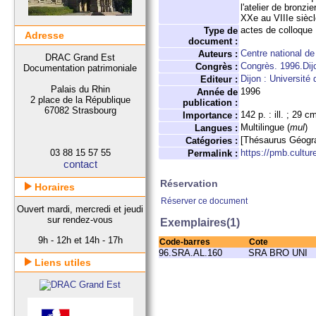
l'atelier de bronz
XXe au VIIIe siècl
actes de colloque
Type de
Adresse
document :
Centre national de
Auteurs :
DRAC Grand Est
Congrès. 1996.Dij
Congrès :
Documentation patrimoniale
Dijon : Université
Editeur :
Palais du Rhin
1996
Année de
2 place de la République
publication :
67082 Strasbourg
142 p. : ill. ; 29 c
Importance :
Multilingue (
mul
)
Langues :
[Thésaurus Géogr
Catégories :
03 88 15 57 55
https://pmb.cultur
Permalink :
contact
Réservation
Horaires
Réserver ce document
Ouvert mardi, mercredi et jeudi
sur rendez-vous
Exemplaires(1)
9h - 12h et 14h - 17h
Code-barres
Cote
96.SRA.AL.160
SRA BRO UNI
Liens utiles