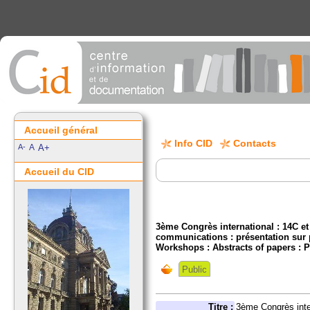
Accueil général
Info CID
Contacts
A-
A
A+
Accueil du CID
3ème Congrès international : 14C et 
communications : présentation sur 
Workshops : Abstracts of papers : 
Public
Titre :
3ème Congrès inter