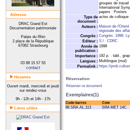
groupes de travai
International Sym
papers : Posters
Adresse
actes de colloque
Type de
document :
DRAC Grand Est
Maison de l'Orien
Auteurs :
Documentation patrimoniale
régionale des affa
Congrès. 1998. L
Congrès :
Palais du Rhin
S.l : CDRC
2 place de la République
Editeur :
67082 Strasbourg
1998
Année de
publication :
192 p. : tabl., gra
Importance :
Multilingue (
mul
)
Langues :
03 88 15 57 55
https://pmb.cultur
Permalink :
contact
Horaires
Réservation
Ouvert mardi, mercredi et jeudi
Réserver ce document
sur rendez-vous
Exemplaires(1)
9h - 12h et 14h - 17h
Code-barres
Cote
98.SRA.AL.113
SRA MET 14C
Liens utiles