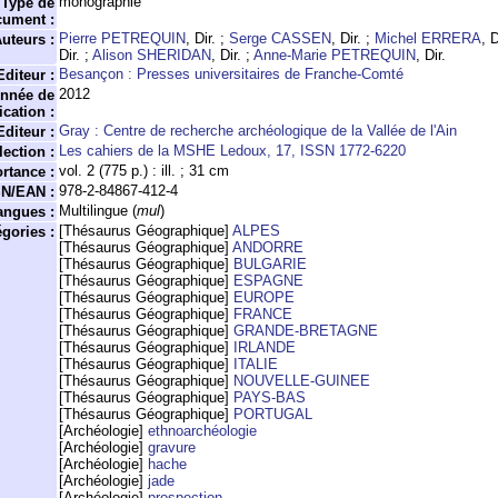
monographie
Type de
cument :
Pierre PETREQUIN
, Dir. ;
Serge CASSEN
, Dir. ;
Michel ERRERA
, D
uteurs :
Dir. ;
Alison SHERIDAN
, Dir. ;
Anne-Marie PETREQUIN
, Dir.
Besançon : Presses universitaires de Franche-Comté
Editeur :
2012
nnée de
ication :
Gray : Centre de recherche archéologique de la Vallée de l'Ain
Editeur :
Les cahiers de la MSHE Ledoux, 17, ISSN 1772-6220
lection :
vol. 2 (775 p.) : ill. ; 31 cm
rtance :
978-2-84867-412-4
SN/EAN :
Multilingue (
mul
)
angues :
[Thésaurus Géographique]
ALPES
gories :
[Thésaurus Géographique]
ANDORRE
[Thésaurus Géographique]
BULGARIE
[Thésaurus Géographique]
ESPAGNE
[Thésaurus Géographique]
EUROPE
[Thésaurus Géographique]
FRANCE
[Thésaurus Géographique]
GRANDE-BRETAGNE
[Thésaurus Géographique]
IRLANDE
[Thésaurus Géographique]
ITALIE
[Thésaurus Géographique]
NOUVELLE-GUINEE
[Thésaurus Géographique]
PAYS-BAS
[Thésaurus Géographique]
PORTUGAL
[Archéologie]
ethnoarchéologie
[Archéologie]
gravure
[Archéologie]
hache
[Archéologie]
jade
[Archéologie]
prospection