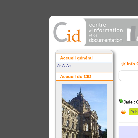
Accueil général
Info 
A-
A
A+
Accueil du CID
Jade : 
Publ