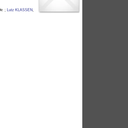
ir. ;
Lutz KLASSEN
,