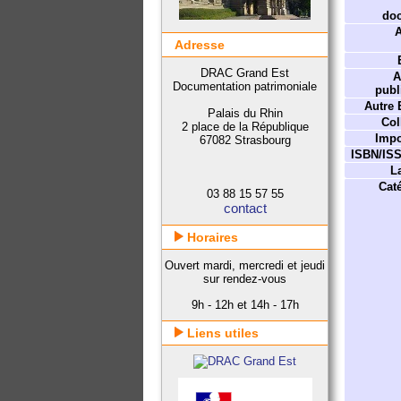
do
A
Adresse
DRAC Grand Est
A
Documentation patrimoniale
publ
Autre 
Palais du Rhin
Col
2 place de la République
Impo
67082 Strasbourg
ISBN/IS
L
Caté
03 88 15 57 55
contact
Horaires
Ouvert mardi, mercredi et jeudi
sur rendez-vous
9h - 12h et 14h - 17h
Liens utiles