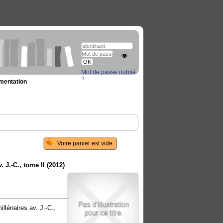
Mot de passe oublié
?
umentation
 J.-C., tome II
(2012)
llénaires av. J.-C.,