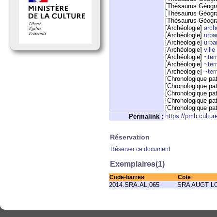
[Thésaurus Géogr
[Thésaurus Géogr
[Thésaurus Géogr
[Archéologie]
arch
[Archéologie]
urba
[Archéologie]
urba
[Archéologie]
ville
[Archéologie]
~te
[Archéologie]
~te
[Archéologie]
~te
[Chronologique pa
[Chronologique pa
[Chronologique pa
[Chronologique pa
[Chronologique pa
https://pmb.cultur
Permalink :
Réservation
Réserver ce document
Exemplaires(1)
Code-barres
Cote
2014.SRA.AL.065
SRA AUGT L