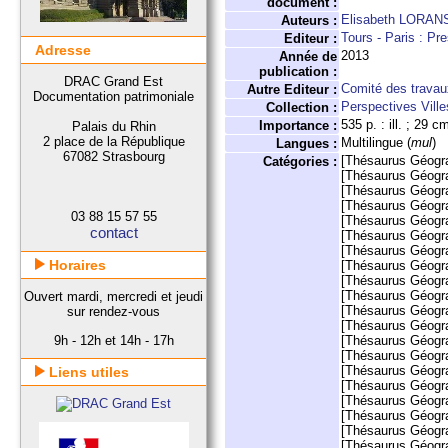
document :
Elisabeth LORAN
Auteurs :
Tours - Paris : Pr
Editeur :
Adresse
2013
Année de
publication :
DRAC Grand Est
Comité des travaux
Autre Editeur :
Documentation patrimoniale
Perspectives Villes
Collection :
535 p. : ill. ; 29 c
Importance :
Palais du Rhin
2 place de la République
Multilingue (
mul
)
Langues :
67082 Strasbourg
[Thésaurus Géogr
Catégories :
[Thésaurus Géogr
[Thésaurus Géogr
[Thésaurus Géogr
03 88 15 57 55
[Thésaurus Géogr
contact
[Thésaurus Géogr
[Thésaurus Géogr
Horaires
[Thésaurus Géogr
[Thésaurus Géogr
[Thésaurus Géogr
Ouvert mardi, mercredi et jeudi
[Thésaurus Géogr
sur rendez-vous
[Thésaurus Géogr
9h - 12h et 14h - 17h
[Thésaurus Géogr
[Thésaurus Géogr
[Thésaurus Géogr
Liens utiles
[Thésaurus Géogr
[Thésaurus Géogr
[Thésaurus Géogr
[Thésaurus Géogr
[Thésaurus Géogr