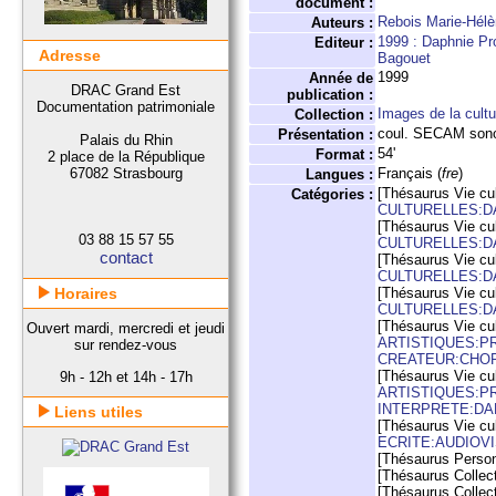
document :
Rebois Marie-Hél
Auteurs :
1999 : Daphnie Pr
Editeur :
Adresse
Bagouet
1999
Année de
DRAC Grand Est
publication :
Documentation patrimoniale
Images de la cult
Collection :
coul. SECAM son
Présentation :
Palais du Rhin
54'
Format :
2 place de la République
67082 Strasbourg
Français (
fre
)
Langues :
[Thésaurus Vie cul
Catégories :
CULTURELLES:
[Thésaurus Vie cul
03 88 15 57 55
CULTURELLES:
contact
[Thésaurus Vie cul
CULTURELLES:D
Horaires
[Thésaurus Vie cul
CULTURELLES:
[Thésaurus Vie cul
Ouvert mardi, mercredi et jeudi
ARTISTIQUES:P
sur rendez-vous
CREATEUR:CHO
[Thésaurus Vie cul
9h - 12h et 14h - 17h
ARTISTIQUES:P
INTERPRETE:D
Liens utiles
[Thésaurus Vie cul
ECRITE:AUDIOV
[Thésaurus Perso
[Thésaurus Collect
[Thésaurus Collect