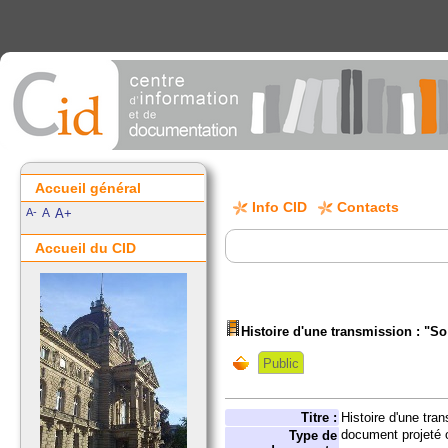
Accueil général
Info CID
Contacts
A-
A
A+
Accueil du CID
Histoire d'une transmission : "So
Public
Titre :
Histoire d'une tran
document projeté 
Type de