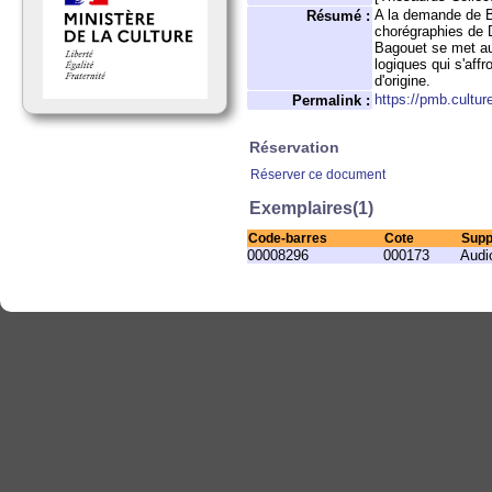
A la demande de Br
Résumé :
chorégraphies de D
Bagouet se met au
logiques qui s'affr
d'origine.
https://pmb.cultur
Permalink :
Réservation
Réserver ce document
Exemplaires(1)
Code-barres
Cote
Supp
00008296
000173
Audi