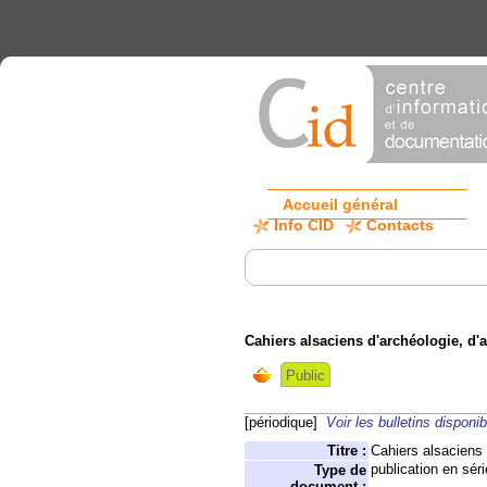
Accueil général
Info CID
Contacts
Cahiers alsaciens d'archéologie, d'ar
Public
[périodique]
Voir les bulletins disponi
Titre :
Cahiers alsaciens d
publication en séri
Type de
document :