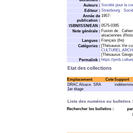
Société pour la c
Auteurs :
Strasbourg : Soci
Editeur :
1957-
Année de
publication :
0575-0385
ISBN/ISSN/EAN :
Fusion de : Cahier
Note générale :
alsaciennes d'histo
Français (
fre
)
Langues :
[Thésaurus Vie cul
Catégories :
CULTUREL:ARC
[Thésaurus Géogr
https://pmb.cultur
Permalink :
Etat des collections
Emplacement
Cote
Support
DRAC Alsace. SRA
indétermin
1er étage
Liste des numéros ou bulletins 
Rechercher les bulletins :
par