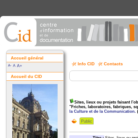
Accueil général
Info CID
Contacts
A-
A
A+
Accueil du CID
Sites, lieux ou projets faisant l
"Friches, laboratoires, fabriques, sq
la Culture et de la Communication.
(
Public
Titre :
Sites, lieux ou pr