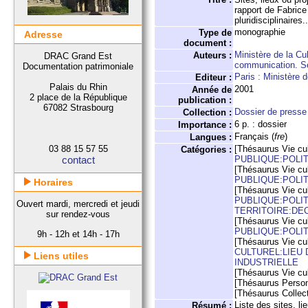
rapport de Fabrice
pluridisciplinaires.
monographie
Type de
Adresse
document :
Ministère de la Cu
Auteurs :
DRAC Grand Est
communication. Sec
Documentation patrimoniale
Paris : Ministère 
Editeur :
Palais du Rhin
2001
Année de
2 place de la République
publication :
67082 Strasbourg
Dossier de presse 
Collection :
6 p. : dossier
Importance :
Français (
fre
)
Langues :
03 88 15 57 55
[Thésaurus Vie cul
Catégories :
contact
PUBLIQUE:POLI
[Thésaurus Vie cul
PUBLIQUE:POLI
Horaires
[Thésaurus Vie cul
PUBLIQUE:POLI
Ouvert mardi, mercredi et jeudi
TERRITOIRE:DE
sur rendez-vous
[Thésaurus Vie cul
PUBLIQUE:POLIT
9h - 12h et 14h - 17h
[Thésaurus Vie cul
CULTUREL:LIEU 
Liens utiles
INDUSTRIELLE
[Thésaurus Vie cul
[Thésaurus Perso
[Thésaurus Collect
Liste des sites, li
Résumé :